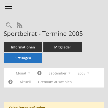
Toggle navigation
Rechercheauswahl
RSS-Feed
Sportbeirat - Termine 2005
Informationen
Mitglieder
Sitzungen
Monat
September
2005
Aktuell
Gremium auswählen
Keine Daten gefunden.