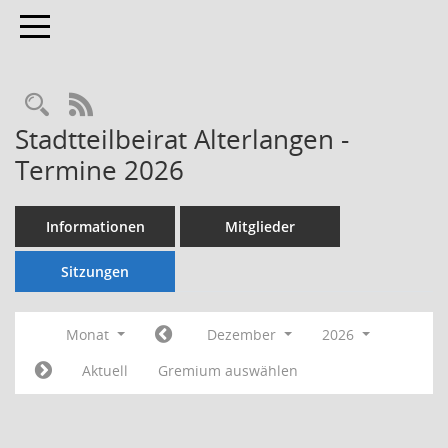
Toggle navigation
Rechercheauswahl
RSS-Feed
Stadtteilbeirat Alterlangen -
Termine 2026
Informationen
Mitglieder
Sitzungen
Monat
Dezember
2026
Aktuell
Gremium auswählen