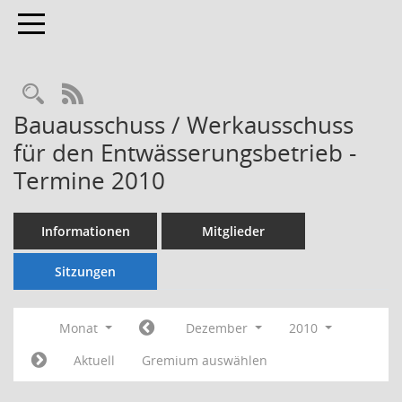
Toggle navigation
Rechercheauswahl
RSS-Feed
Bauausschuss / Werkausschuss
für den Entwässerungsbetrieb -
Termine 2010
Informationen
Mitglieder
Sitzungen
Monat
Dezember
2010
Aktuell
Gremium auswählen