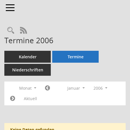
Toggle navigation
Rechercheauswahl
RSS-Feed
Termine 2006
Kalender
Termine
Niederschriften
Monat
Januar
2006
Aktuell
Keine Daten gefunden.