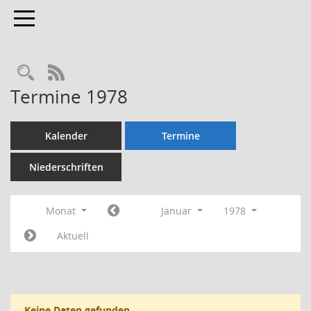
Toggle navigation
Rechercheauswahl
RSS-Feed
Termine 1978
Kalender
Termine
Niederschriften
Monat
Januar
1978
Aktuell
Keine Daten gefunden.