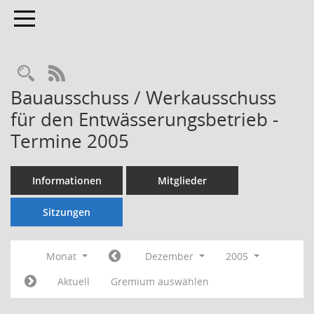
Toggle navigation
Rechercheauswahl
RSS-Feed
Bauausschuss / Werkausschuss
für den Entwässerungsbetrieb -
Termine 2005
Informationen
Mitglieder
Sitzungen
Monat
Dezember
2005
Aktuell
Gremium auswählen