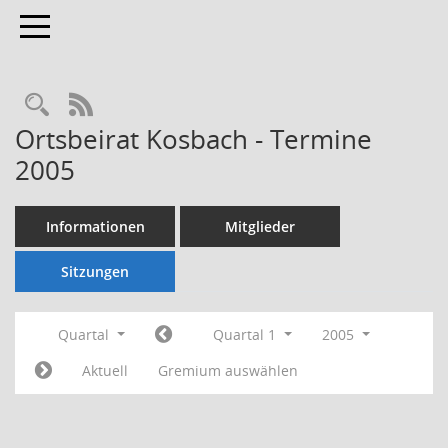
Toggle navigation
Rechercheauswahl
RSS-Feed
Ortsbeirat Kosbach - Termine
2005
Informationen
Mitglieder
Sitzungen
Quartal
Quartal 1
2005
Aktuell
Gremium auswählen