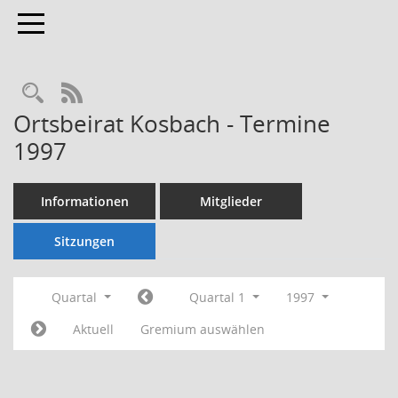
Toggle navigation
Rechercheauswahl
RSS-Feed
Ortsbeirat Kosbach - Termine
1997
Informationen
Mitglieder
Sitzungen
Quartal
Quartal 1
1997
Aktuell
Gremium auswählen