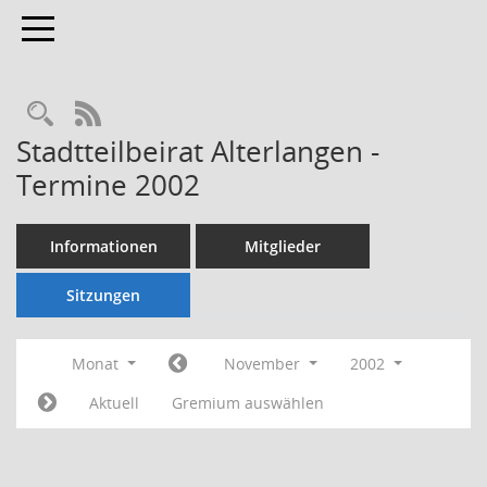
Toggle navigation
Rechercheauswahl
RSS-Feed
Stadtteilbeirat Alterlangen -
Termine 2002
Informationen
Mitglieder
Sitzungen
Monat
November
2002
Aktuell
Gremium auswählen