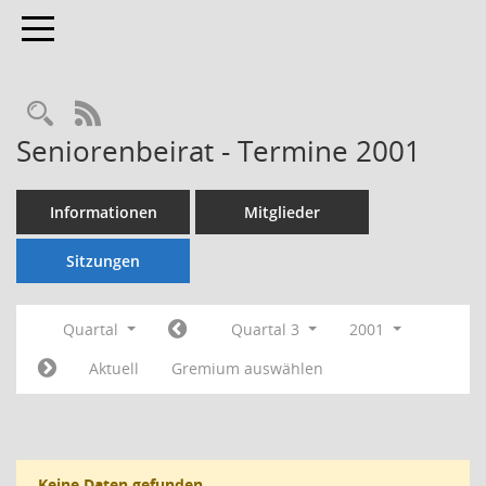
Toggle navigation
Rechercheauswahl
RSS-Feed
Seniorenbeirat - Termine 2001
Informationen
Mitglieder
Sitzungen
Quartal
Quartal 3
2001
Aktuell
Gremium auswählen
Keine Daten gefunden.