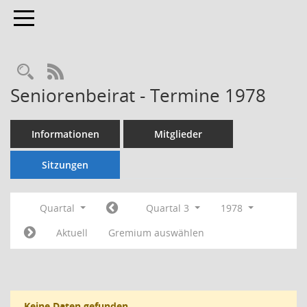
Toggle navigation
Rechercheauswahl
RSS-Feed
Seniorenbeirat - Termine 1978
Informationen
Mitglieder
Sitzungen
Quartal
Quartal 3
1978
Aktuell
Gremium auswählen
Keine Daten gefunden.