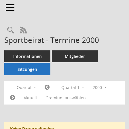
Toggle navigation
Rechercheauswahl
RSS-Feed
Sportbeirat - Termine 2000
Informationen
Mitglieder
Sitzungen
Quartal
Quartal 1
2000
Aktuell
Gremium auswählen
Keine Daten gefunden.