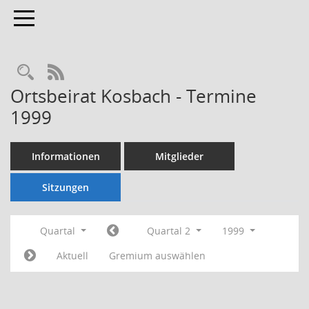
Toggle navigation
Rechercheauswahl
RSS-Feed
Ortsbeirat Kosbach - Termine
1999
Informationen
Mitglieder
Sitzungen
Quartal
Quartal 2
1999
Aktuell
Gremium auswählen