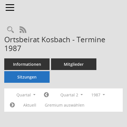
Toggle navigation
Rechercheauswahl
RSS-Feed
Ortsbeirat Kosbach - Termine
1987
Informationen
Mitglieder
Sitzungen
Quartal
Quartal 2
1987
Aktuell
Gremium auswählen