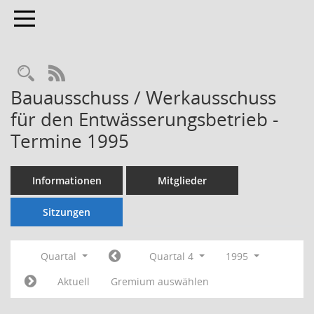
Toggle navigation
Rechercheauswahl
RSS-Feed
Bauausschuss / Werkausschuss
für den Entwässerungsbetrieb -
Termine 1995
Informationen
Mitglieder
Sitzungen
Quartal
Quartal 4
1995
Aktuell
Gremium auswählen