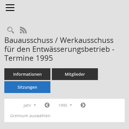
Toggle navigation
Rechercheauswahl
RSS-Feed
Bauausschuss / Werkausschuss
für den Entwässerungsbetrieb -
Termine 1995
Informationen
Mitglieder
Sitzungen
Jahr
1995
Gremium auswählen