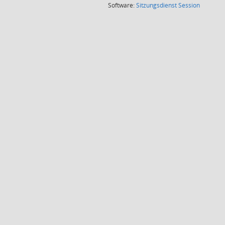
(Wird in
Software:
Sitzungsdienst
Session