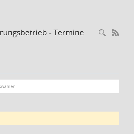
rungsbetrieb - Termine
Recherc
RSS-
swählen