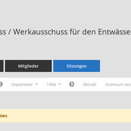
s / Werkausschuss für den Entwässe
Mitglieder
Sitzungen
September
1994
Aktuell
Gremium au
den.