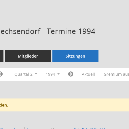
Dechsendorf - Termine 1994
Mitglieder
Sitzungen
Quartal 2
1994
Aktuell
Gremium au
den.