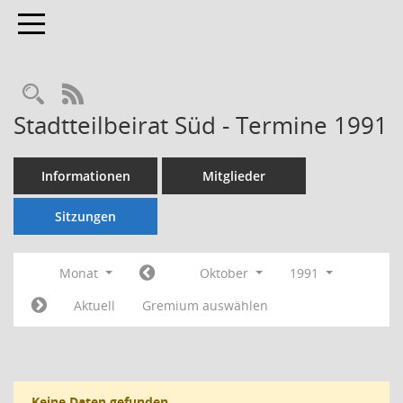
Toggle navigation
Rechercheauswahl
RSS-Feed
Stadtteilbeirat Süd - Termine 1991
Informationen
Mitglieder
Sitzungen
Monat
Oktober
1991
Aktuell
Gremium auswählen
Keine Daten gefunden.