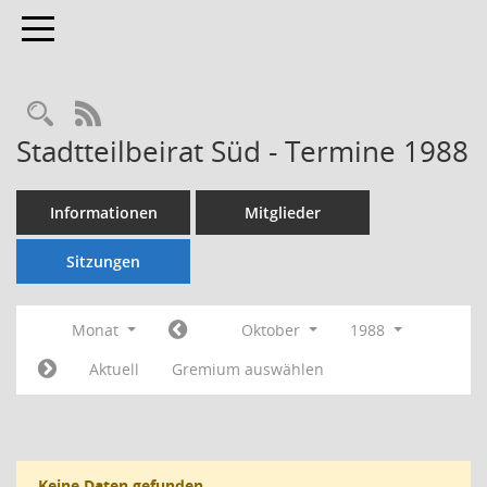
Toggle navigation
Rechercheauswahl
RSS-Feed
Stadtteilbeirat Süd - Termine 1988
Informationen
Mitglieder
Sitzungen
Monat
Oktober
1988
Aktuell
Gremium auswählen
Keine Daten gefunden.