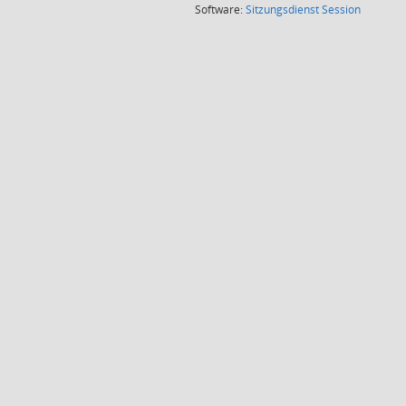
(Wird in
Software:
Sitzungsdienst
Session