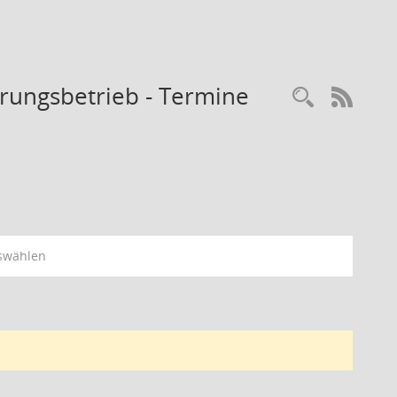
rungsbetrieb - Termine
Recherc
RSS-
swählen