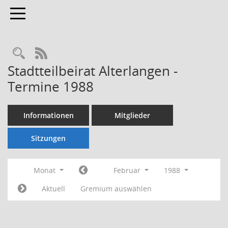
Toggle navigation
Rechercheauswahl
RSS-Feed
Stadtteilbeirat Alterlangen -
Termine 1988
Informationen
Mitglieder
Sitzungen
Monat
Februar
1988
Aktuell
Gremium auswählen