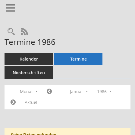
Toggle navigation
Rechercheauswahl
RSS-Feed
Termine 1986
Kalender
Termine
Niederschriften
Monat
Januar
1986
Aktuell
Keine Daten gefunden.