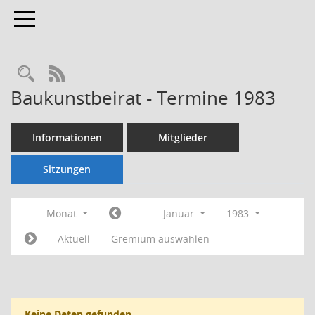
Toggle navigation
Rechercheauswahl
RSS-Feed
Baukunstbeirat - Termine 1983
Informationen
Mitglieder
Sitzungen
Monat
Januar
1983
Aktuell
Gremium auswählen
Keine Daten gefunden.