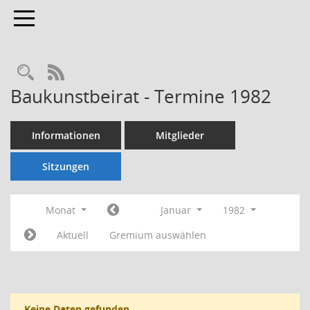
Toggle navigation
Rechercheauswahl
RSS-Feed
Baukunstbeirat - Termine 1982
Informationen
Mitglieder
Sitzungen
Monat
Januar
1982
Aktuell
Gremium auswählen
Keine Daten gefunden.