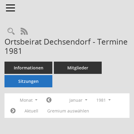
Toggle navigation
Rechercheauswahl
RSS-Feed
Ortsbeirat Dechsendorf - Termine
1981
Informationen
Mitglieder
Sitzungen
Monat
Januar
1981
Aktuell
Gremium auswählen