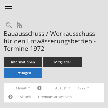
Toggle navigation
Rechercheauswahl
RSS-Feed
Bauausschuss / Werkausschuss
für den Entwässerungsbetrieb -
Termine 1972
Informationen
Mitglieder
Sitzungen
Monat
August
1972
Aktuell
Gremium auswählen