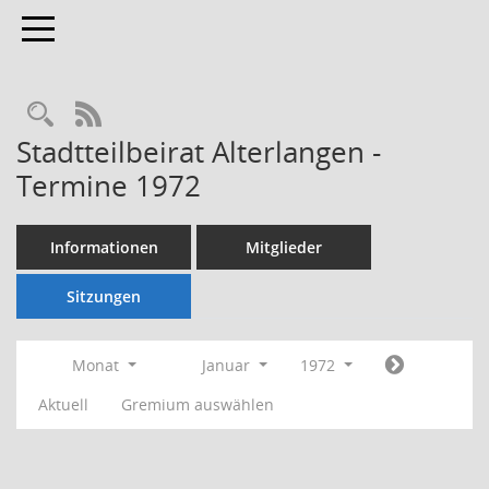
Toggle navigation
Rechercheauswahl
RSS-Feed
Stadtteilbeirat Alterlangen -
Termine 1972
Informationen
Mitglieder
Sitzungen
Monat
Januar
1972
Aktuell
Gremium auswählen