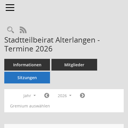
Toggle navigation
Rechercheauswahl
RSS-Feed
Stadtteilbeirat Alterlangen -
Termine 2026
Informationen
Mitglieder
Sitzungen
Jahr
2026
Gremium auswählen