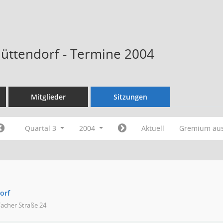
Hüttendorf - Termine 2004
Mitglieder
Sitzungen
Quartal 3
2004
Aktuell
Gremium au
orf
acher Straße 24