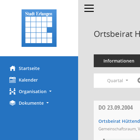
Toggle navigation
Ortsbeirat 
Informationen
Startseite
Kalender
Quartal
Organisation
Dokumente
DO
23.09.2004
Ortsbeirat Hüttend
Gemeinschaftsraum, V