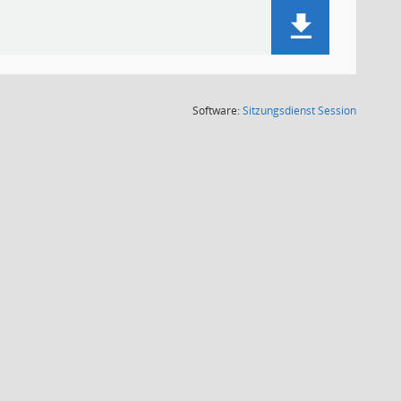
(Wird in
Software:
Sitzungsdienst
Session