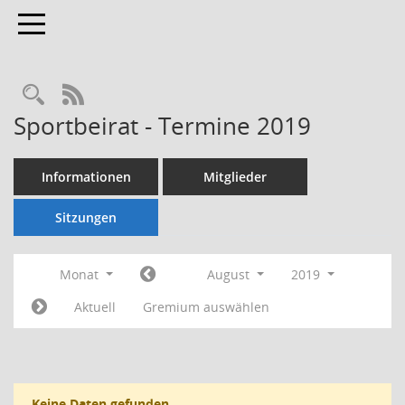
Toggle navigation
Rechercheauswahl
RSS-Feed
Sportbeirat - Termine 2019
Informationen
Mitglieder
Sitzungen
Monat
August
2019
Aktuell
Gremium auswählen
Keine Daten gefunden.