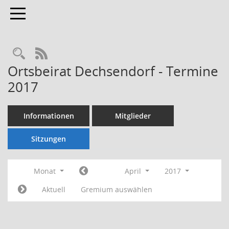
Toggle navigation
Rechercheauswahl
RSS-Feed
Ortsbeirat Dechsendorf - Termine
2017
Informationen
Mitglieder
Sitzungen
Monat
April
2017
Aktuell
Gremium auswählen