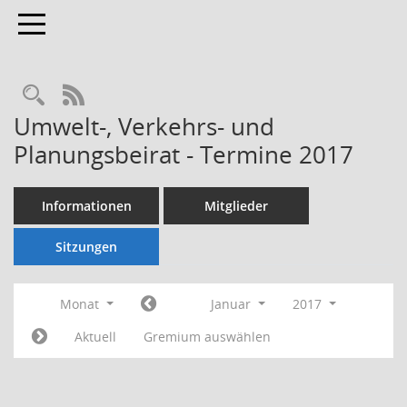
Toggle navigation
Rechercheauswahl
RSS-Feed
Umwelt-, Verkehrs- und
Planungsbeirat - Termine 2017
Informationen
Mitglieder
Sitzungen
Monat
Januar
2017
Aktuell
Gremium auswählen