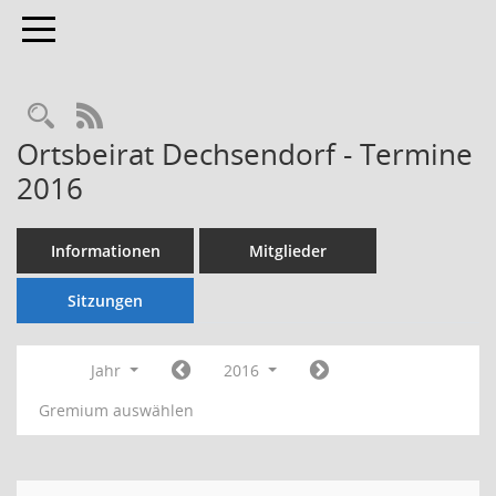
Toggle navigation
Rechercheauswahl
RSS-Feed
Ortsbeirat Dechsendorf - Termine
2016
Informationen
Mitglieder
Sitzungen
Jahr
2016
Gremium auswählen