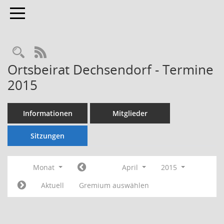
Toggle navigation
Rechercheauswahl
RSS-Feed
Ortsbeirat Dechsendorf - Termine
2015
Informationen
Mitglieder
Sitzungen
Monat
April
2015
Aktuell
Gremium auswählen