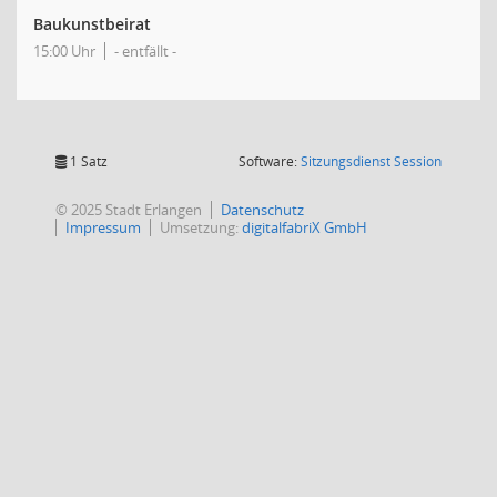
Baukunstbeirat
15:00 Uhr
- entfällt -
(Wird in
1 Satz
Software:
Sitzungsdienst
Session
© 2025 Stadt Erlangen
Datenschutz
Impressum
Umsetzung:
digitalfabriX GmbH