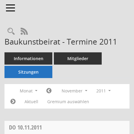
Toggle navigation
Rechercheauswahl
RSS-Feed
Baukunstbeirat - Termine 2011
Informationen
Mitglieder
Sitzungen
Monat
November
2011
Aktuell
Gremium auswählen
DO
10.11.2011