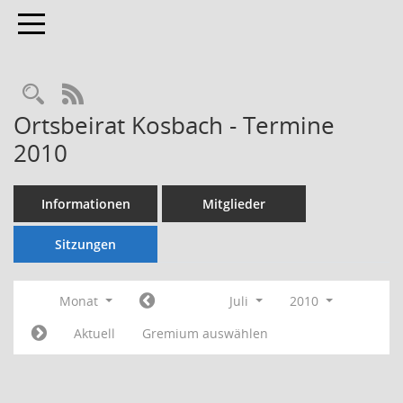
Toggle navigation
Rechercheauswahl
RSS-Feed
Ortsbeirat Kosbach - Termine
2010
Informationen
Mitglieder
Sitzungen
Monat
Juli
2010
Aktuell
Gremium auswählen