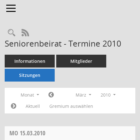
Toggle navigation
Rechercheauswahl
RSS-Feed
Seniorenbeirat - Termine 2010
Informationen
Mitglieder
Sitzungen
Monat
März
2010
Aktuell
Gremium auswählen
MO
15.03.2010