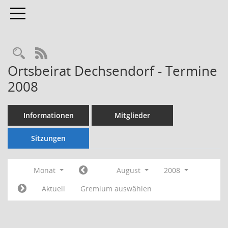
Toggle navigation
Rechercheauswahl
RSS-Feed
Ortsbeirat Dechsendorf - Termine
2008
Informationen
Mitglieder
Sitzungen
Monat
August
2008
Aktuell
Gremium auswählen