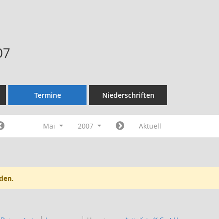
07
Termine
Niederschriften
Mai
2007
Aktuell
den.