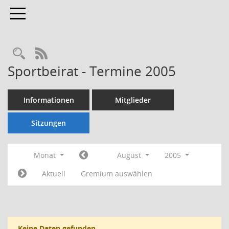
Toggle navigation
Rechercheauswahl
RSS-Feed
Sportbeirat - Termine 2005
Informationen
Mitglieder
Sitzungen
Monat
August
2005
Aktuell
Gremium auswählen
Keine Daten gefunden.