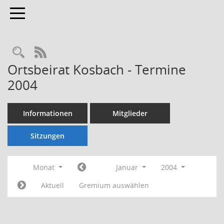
Toggle navigation
Rechercheauswahl
RSS-Feed
Ortsbeirat Kosbach - Termine
2004
Informationen
Mitglieder
Sitzungen
Monat
Januar
2004
Aktuell
Gremium auswählen