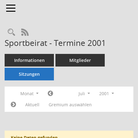
Toggle navigation
Rechercheauswahl
RSS-Feed
Sportbeirat - Termine 2001
Informationen
Mitglieder
Sitzungen
Monat
Juli
2001
Aktuell
Gremium auswählen
Keine Daten gefunden.