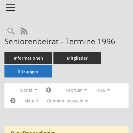
Toggle navigation
Rechercheauswahl
RSS-Feed
Seniorenbeirat - Termine 1996
Informationen
Mitglieder
Sitzungen
Monat
Februar
1996
Aktuell
Gremium auswählen
Keine Daten gefunden.