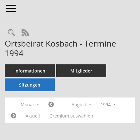
Toggle navigation
Rechercheauswahl
RSS-Feed
Ortsbeirat Kosbach - Termine
1994
Informationen
Mitglieder
Sitzungen
Monat
August
1994
Aktuell
Gremium auswählen