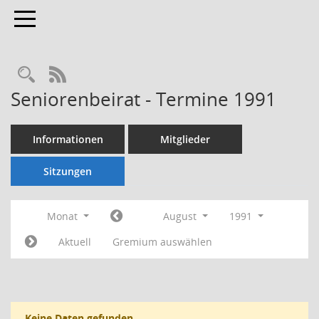
Toggle navigation
Rechercheauswahl
RSS-Feed
Seniorenbeirat - Termine 1991
Informationen
Mitglieder
Sitzungen
Monat
August
1991
Aktuell
Gremium auswählen
Keine Daten gefunden.