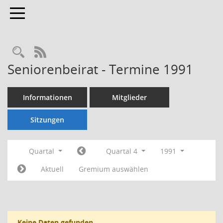
Toggle navigation
Rechercheauswahl
RSS-Feed
Seniorenbeirat - Termine 1991
Informationen
Mitglieder
Sitzungen
Quartal
Quartal 4
1991
Aktuell
Gremium auswählen
Keine Daten gefunden.