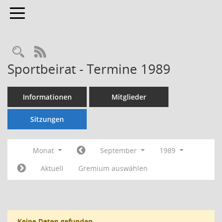
Toggle navigation
Rechercheauswahl
RSS-Feed
Sportbeirat - Termine 1989
Informationen
Mitglieder
Sitzungen
Monat
September
1989
Aktuell
Gremium auswählen
Keine Daten gefunden.