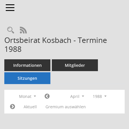
Toggle navigation
Rechercheauswahl
RSS-Feed
Ortsbeirat Kosbach - Termine
1988
Informationen
Mitglieder
Sitzungen
Monat
April
1988
Aktuell
Gremium auswählen