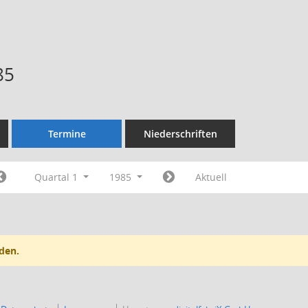
85
Termine
Niederschriften
Quartal 1
1985
Aktuell
den.